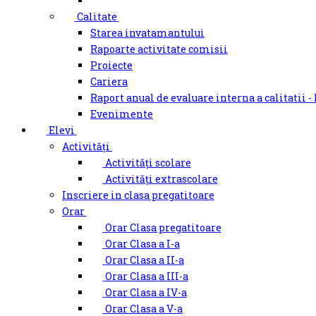
Calitate
Starea invatamantului
Rapoarte activitate comisii
Proiecte
Cariera
Raport anual de evaluare interna a calitatii -
Evenimente
Elevi
Activități
Activități scolare
Activități extrascolare
Inscriere in clasa pregatitoare
Orar
Orar Clasa pregatitoare
Orar Clasa a I-a
Orar Clasa a II-a
Orar Clasa a III-a
Orar Clasa a IV-a
Orar Clasa a V-a