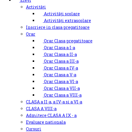
Elevi
Activități
Activități scolare
Activități extrascolare
Inscriere in clasa pregatitoare
Orar
Orar Clasa pregatitoare
Orar Clasa a I-a
Orar Clasa a II-a
Orar Clasa a III-a
Orar Clasa a IV-a
Orar Clasa a V-a
Orar Clasa a VI-a
Orar Clasa a VII-a
Orar Clasa a VIII-a
CLASA a II-a, a IV-a si a VI-a
CLASA A VIII-a
Admitere CLASA A IX - a
Evaluare nationala
Cursuri