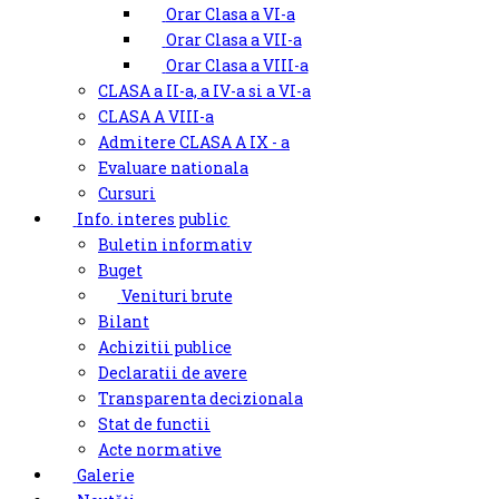
Orar Clasa a VI-a
Orar Clasa a VII-a
Orar Clasa a VIII-a
CLASA a II-a, a IV-a si a VI-a
CLASA A VIII-a
Admitere CLASA A IX - a
Evaluare nationala
Cursuri
Info. interes public
Buletin informativ
Buget
Venituri brute
Bilant
Achizitii publice
Declaratii de avere
Transparenta decizionala
Stat de functii
Acte normative
Galerie