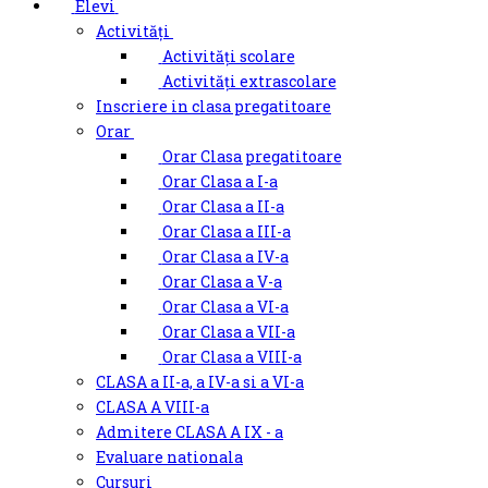
Elevi
Activități
Activități scolare
Activități extrascolare
Inscriere in clasa pregatitoare
Orar
Orar Clasa pregatitoare
Orar Clasa a I-a
Orar Clasa a II-a
Orar Clasa a III-a
Orar Clasa a IV-a
Orar Clasa a V-a
Orar Clasa a VI-a
Orar Clasa a VII-a
Orar Clasa a VIII-a
CLASA a II-a, a IV-a si a VI-a
CLASA A VIII-a
Admitere CLASA A IX - a
Evaluare nationala
Cursuri